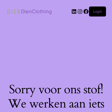
LinkedIn
Instagram
Facebook
DienClothing
Login
Sorry voor ons stof!
We werken aan iets